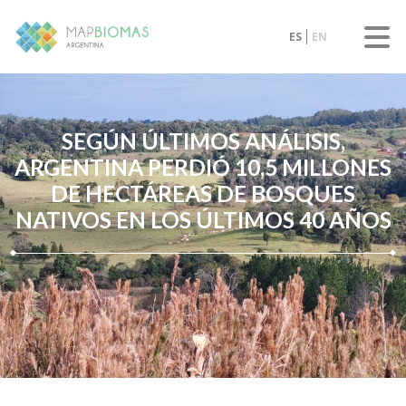
ES
EN
SEGÚN ÚLTIMOS ANÁLISIS,
ARGENTINA PERDIÓ 10,5 MILLONES
DE HECTÁREAS DE BOSQUES
NATIVOS EN LOS ÚLTIMOS 40 AÑOS