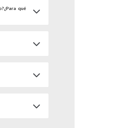
lo?¿Para qué
riales: país, provincia,
tán disponibles en:
rial de interés directo
n Google Earth Engine
el a 900 m2. Pero, dado
tándar GEE (Lat/Long y
objetivo hasta la línea
l cálculo del conteo de
mage.pixelArea ()
que
entina.
 teniendo en cuenta las