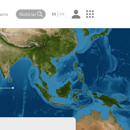
ES
EN
acto