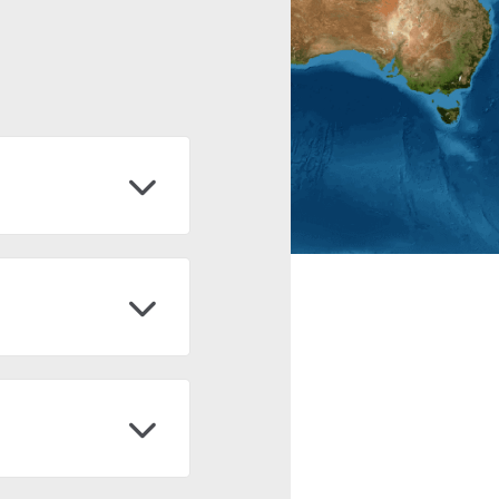
es de investigación y
ministrar el uso y la
n para cualificar la
ntable de los recursos
lección de mapas de la
eña
se publicó en 2020
 2023 se consolidan los
ntina. En su segunda
suelo.
ática, biomas y usos de