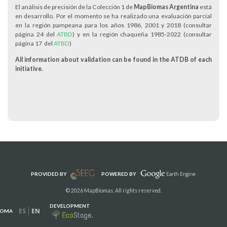
El análisis de precisión de la Colección 1 de
MapBiomas Argentina
está
en desarrollo. Por el momento se ha realizado una evaluación parcial
en la región pampeana para los años 1986, 2001 y 2018 (consultar
página 24 del
ATBD
) y en la región chaqueña 1985-2022 (consultar
página 17 del
ATBD
)
All information about validation can be found in the ATDB of each
initiative.
PROVIDED BY
POWERED BY
© 2026 MapBiomas. All rights reserved.
DEVELOPMENT
ES
EN
IOMA