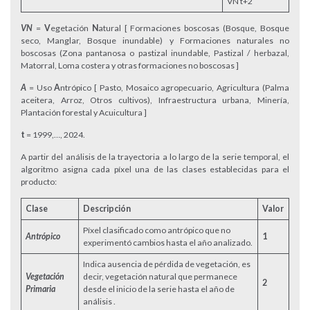
VN t+2
VN
=
V
egetación
N
atural [ Formaciones boscosas (Bosque, Bosque
seco, Manglar, Bosque inundable) y Formaciones naturales no
boscosas (Zona pantanosa o pastizal inundable, Pastizal / herbazal,
Matorral, Loma costera y otras formaciones no boscosas ]
A
= Uso
A
ntrópico [ Pasto, Mosaico agropecuario, Agricultura (Palma
aceitera, Arroz, Otros cultivos), Infraestructura urbana, Minería,
Plantación forestal y Acuicultura ]
t
= 1999,…, 2024.
A partir del análisis de la trayectoria a lo largo de la serie temporal, el
algoritmo asigna cada píxel una de las clases establecidas para el
producto:
Clase
Descripción
Valor
Píxel clasificado como antrópico que no
Antrópico
1
experimentó cambios hasta el año analizado.
Indica ausencia de pérdida de vegetación, es
Vegetación
decir, vegetación natural que permanece
2
Primaria
desde el inicio de la serie hasta el año de
análisis .