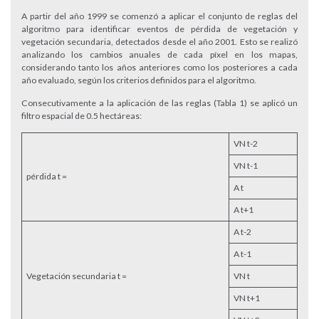
A partir del año 1999 se comenzó a aplicar el conjunto de reglas del
algoritmo para identificar eventos de pérdida de vegetación y
vegetación secundaria, detectados desde el año 2001. Esto se realizó
analizando los cambios anuales de cada píxel en los mapas,
considerando tanto los años anteriores como los posteriores a cada
año evaluado, según los criterios definidos para el algoritmo.
Consecutivamente a la aplicación de las reglas (Tabla 1) se aplicó un
filtro espacial de 0.5 hectáreas:
VN t-2
VN t-1
pérdida t =
A t
A t+1
A t-2
A t-1
Vegetación secundaria t =
VN t
VN t+1