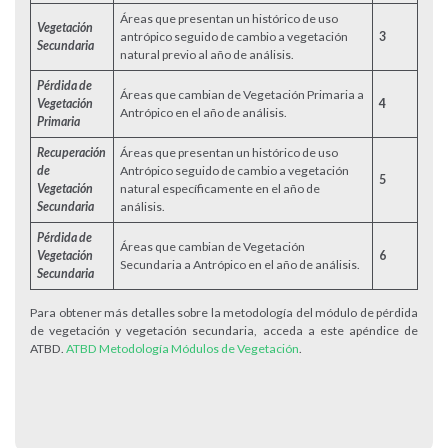
Áreas que presentan un histórico de uso
Vegetación
antrópico seguido de cambio a vegetación
3
Secundaria
natural previo al año de análisis.
Pérdida de
Áreas que cambian de Vegetación Primaria a
Vegetación
4
Antrópico en el año de análisis.
Primaria
Recuperación
Áreas que presentan un histórico de uso
de
Antrópico seguido de cambio a vegetación
5
Vegetación
natural específicamente en el año de
Secundaria
análisis.
Pérdida de
Áreas que cambian de Vegetación
Vegetación
6
Secundaria a Antrópico en el año de análisis.
Secundaria
Para obtener más detalles sobre la metodología del módulo de pérdida
de vegetación y vegetación secundaria, acceda a este apéndice de
ATBD.
ATBD Metodología Módulos de Vegetación
.