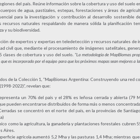
egiones del país. Reúne información sobre la cobertura y uso del suelo en
 cuerpos de agua, pastizales, estepas, forestaciones y áreas de agricul
ncial para la investigación y contribución al desarrollo sostenible de
 recursos naturales respaldando de manera sólida la planificación terri
za y su biodiversidad.
ración de expertos y expertas en teledetección y recursos naturales de i
dad civil que, mediante el procesamiento de imágenes satelitales, gener
 clases de cobertura y uso del suelo.
“La metodología de MapBiomas propon
e que es incorporado por el equipo para que los próximos mapas sean mejores a l
ídos de la Colección 1, “MapBiomas Argentina: Construyendo una red co
o(1998-2022)”, revelan que:
representa un 70% del país y el 28% es leñosa cerrada y abierta (79 
 que pueden encontrarse distribuidos de forma más o menos concentrada 
erradas se concentró en el norte del país, en la provincias de Santiago
a)
ico como la agricultura, la ganadería y plantaciones forestales cubren 
s Aires.
uperficie agrícola aumentó 5,2 Mha y las pasturas 1,4 Mha; mientras que