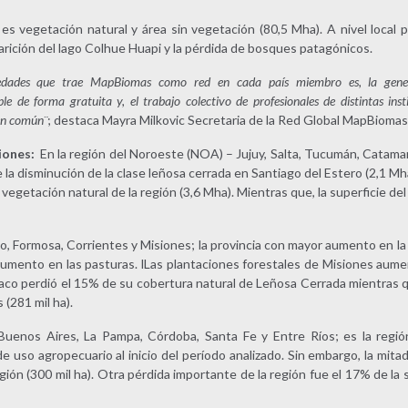
 es vegetación natural y área sin vegetación (80,5 Mha). A nivel loca
rición del lago Colhue Huapi y la pérdida de bosques patagónicos.
vedades que trae MapBiomas como red en cada país miembro es, la gener
e de forma gratuita y, el trabajo colectivo de profesionales de distintas in
en común¨
; destaca Mayra Milkovic Secretaria de la Red Global MapBiomas
iones:
En la región del Noroeste (NOA) – Jujuy, Salta, Tucumán, Catamar
e la disminución de la clase leñosa cerrada en Santiago del Estero (2,1 Mh
 vegetación natural de la región (3,6 Mha). Mientras que, la superficie d
, Formosa, Corrientes y Misiones; la provincia con mayor aumento en la
mento en las pasturas. lLas plantaciones forestales de Misiones aume
aco perdió el 15% de su cobertura natural de Leñosa Cerrada mientras q
 (281 mil ha).
uenos Aires, La Pampa, Córdoba, Santa Fe y Entre Ríos; es la regió
de uso agropecuario al inicio del período analizado. Sin embargo, la mitad
egión (300 mil ha). Otra pérdida importante de la región fue el 17% de la