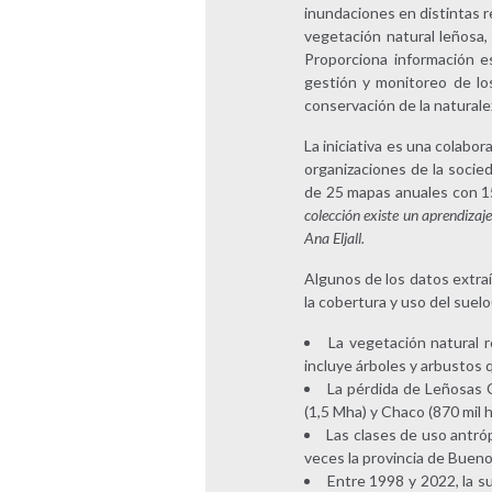
inundaciones en distintas r
vegetación natural leñosa,
Proporciona información ese
gestión y monitoreo de los
conservación de la naturale
La iniciativa es una colabo
organizaciones de la socie
de 25 mapas anuales con 15
colección existe un aprendizaj
Ana Eljall.
Algunos de los datos extra
la cobertura y uso del suel
La vegetación natural 
incluye árboles y arbustos
La pérdida de Leñosas C
(1,5 Mha) y Chaco (870 mil h
Las clases de uso antróp
veces la provincia de Bueno
Entre 1998 y 2022, la s