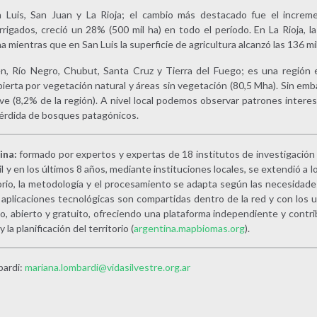
uis, San Juan y La Rioja; el cambio más destacado fue el increme
rrigados, creció un 28% (500 mil ha) en todo el período. En La Rioja, l
 mientras que en San Luis la superficie de agricultura alcanzó las 136 mil
Río Negro, Chubut, Santa Cruz y Tierra del Fuego; es una región e
erta por vegetación natural y áreas sin vegetación (80,5 Mha). Sin emb
eve (8,2% de la región). A nivel local podemos observar patrones inter
 pérdida de bosques patagónicos.
ina:
formado por expertos y expertas de 18 institutos de investigación y 
l y en los últimos 8 años, mediante instituciones locales, se extendió a l
torio, la metodología y el procesamiento se adapta según las necesidade
aplicaciones tecnológicas son compartidas dentro de la red y con los u
o, abierto y gratuito, ofreciendo una plataforma independiente y contri
la planificación del territorio (
argentina.mapbiomas.org
).
ardi:
mariana.lombardi@vidasilvestre.org.ar