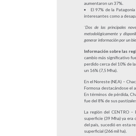
aumentaron un 37%.
El 97% de la Patagonia
interesantes como a desapa
¨
Dos de las principales no
metodológicamente y disponibl
generar información por un bi
Información sobre las reg
cambio más significativo fu
perdido cerca del 10% de la
un 16% (7,5 Mha).
En el Noreste (NEA) – Chaco
Formosa destacándose el au
En términos de pérdida, Ch
fue del 8% de sus pastizales
La región del CENTRO – B
superficie (39 Mha) ya era 
del país, sucedió en esta r
superficial (266 mil ha).