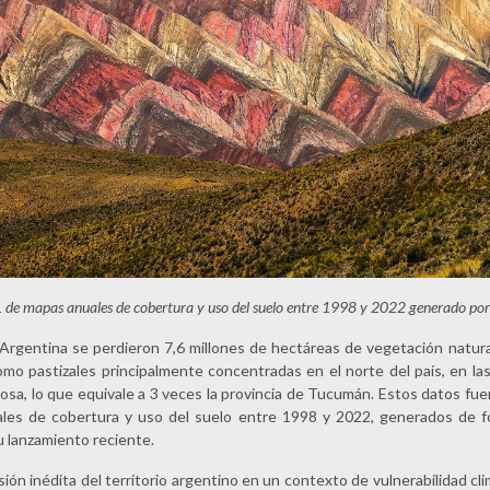
ón 1 de mapas anuales de cobertura y uso del suelo entre 1998 y 2022 generado 
 Argentina se perdieron 7,6 millones de hectáreas de vegetación natura
mo pastizales principalmente concentradas en el norte del país, en las
osa, lo que equivale a 3 veces la provincia de Tucumán. Estos datos fue
les de cobertura y uso del suelo entre 1998 y 2022, generados de fo
 lanzamiento reciente.
sión inédita del territorio argentino en un contexto de vulnerabilidad cli