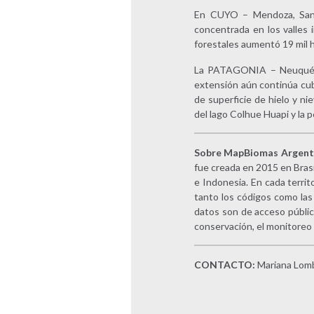
En CUYO – Mendoza, San L
concentrada en los valles i
forestales aumentó 19 mil ha
La PATAGONIA – Neuquén, 
extensión aún continúa cubi
de superficie de hielo y ni
del lago Colhue Huapi y la
Sobre MapBiomas Argent
fue creada en 2015 en Brasi
e Indonesia. En cada terri
tanto los códigos como las 
datos son de acceso públic
conservación, el monitoreo y 
CONTACTO:
Mariana Lomb