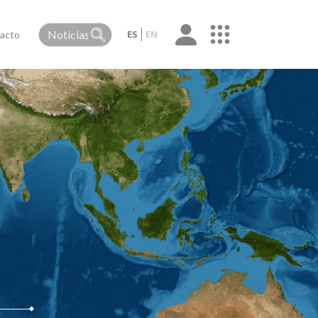
ES
EN
acto