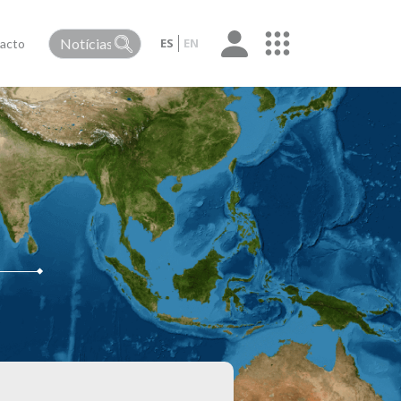
ES
EN
acto