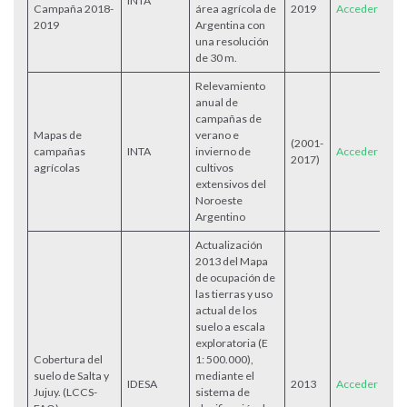
INTA
Campaña 2018-
área agrícola de
2019
Acceder
2019
Argentina con
una resolución
de 30 m.
Relevamiento
anual de
campañas de
Mapas de
verano e
(2001-
campañas
INTA
invierno de
Acceder
2017)
agrícolas
cultivos
extensivos del
Noroeste
Argentino
Actualización
2013 del Mapa
de ocupación de
las tierras y uso
actual de los
suelo a escala
exploratoria (E
Cobertura del
1: 500.000),
suelo de Salta y
mediante el
IDESA
2013
Acceder
Jujuy. (LCCS-
sistema de