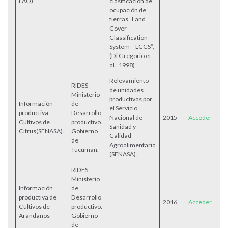
FAO)
clasificación de
ocupación de
tierras “Land
Cover
Classification
System – LCCS”,
(Di Gregorio et
al., 1998)
Relevamiento
RIDES
de unidades
Ministerio
productivas por
Información
de
el Servicio
productiva
Desarrollo
Nacional de
2015
Acceder
Cultivos de
productivo.
Sanidad y
Citrus(SENASA).
Gobierno
Calidad
de
Agroalimentaria
Tucumán.
(SENASA).
RIDES
Ministerio
Información
de
productiva de
Desarrollo
2016
Acceder
Cultivos de
productivo.
Arándanos
Gobierno
de