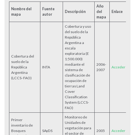
Año
Nombre del
Fuente
Descripción
del
Enlace
mapa
autor
mapa
Cobertura y uso
del suelo de la
República
Argentina a
escala
exploratoria (E
Cobertura del
1:500.000)
suelo de la
mediante el
2006-
República
INTA
Acceder
sistema de
2007
Argentina
clasificación de
(LCCS- FAO)
ocupación de
tierras Land
Cover
Classification
System (LCCS-
FAO)
Monitoreo de
Primer
Unidades de
inventario de
vegetación para
Bosques
SAyDS
2005
Acceder
el sector de