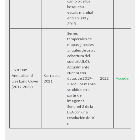
cambio de los
bosques a
escala mundial
entre 2000 y
2015.
Series
temporales de
mapas globales
anuales de uso y
cobertura del
suelo (LULC).
Actualmente
ESRI 10m
cuenta con
Annual Land
Karra et al.
datos de 2017-
2022
Acceder
Use Land Cover
2021.
2022. Los mapas
(2017-2022)
se obtienen a
partir de
imágenes
Sentinel-2 de la
ESA con una
resolución de 10
m.