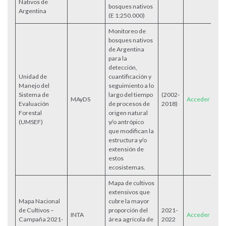
Nativos de
bosques nativos
Argentina
(E 1:250.000)
Monitoreo de
bosques nativos
de Argentina
para la
detección,
Unidad de
cuantificación y
Manejo del
seguimiento a lo
Sistema de
largo del tiempo
(2002-
MAyDS
Acceder
Evaluación
de procesos de
2018)
Forestal
origen natural
(UMSEF)
y/o antrópico
que modifican la
estructura y/o
extensión de
estos
ecosistemas.
Mapa de cultivos
extensivos que
Mapa Nacional
cubre la mayor
de Cultivos –
proporción del
2021-
INTA
Acceder
Campaña 2021-
área agrícola de
2022