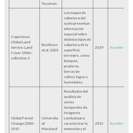
Tucumán.
Los mapas de
cobertura del
suelo presentan
información
espacial sobre
Copernicus
distintos tipos de
Global Land
Buchhorn
cobertura de la
Service: Land
2019
Acceder
et al. 2020
superficie
Cover 100m:
terrestre, como
collection 3
bosques,
praderas,
tierras de
cultivo, lagos o
humedales.
Resultados del
análisis de
series
temporales de
imágenes
Global Forest
University
Landsat para
Change 2000–
of
caracterizar la
2015
Acceder
2015
Maryland
extensión y el