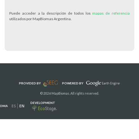
Puede acceder a la descripción de todos los
mapas de referencia
utilizados por MapBiomas Argentina.
PROVIDED BY
POWERED BY
© 2026 MapBiomas. All rights reserved.
DEVELOPMENT
ES
EN
IOMA