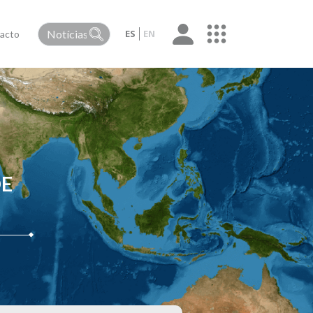
ES
EN
acto
DE