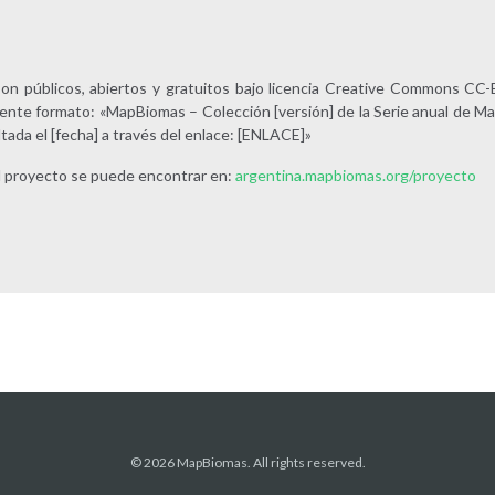
n públicos, abiertos y gratuitos bajo licencia Creative Commons CC-B
iente formato: «MapBiomas – Colección [versión] de la Serie anual de M
tada el [fecha] a través del enlace: [ENLACE]»
l proyecto se puede encontrar en:
argentina.mapbiomas.org/proyecto
© 2026 MapBiomas. All rights reserved.