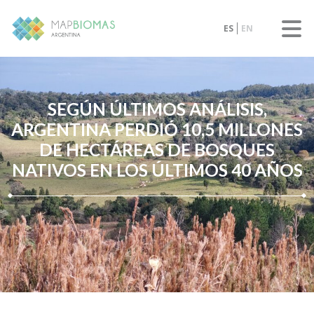
ES
EN
SEGÚN ÚLTIMOS ANÁLISIS,
ARGENTINA PERDIÓ 10,5 MILLONES
DE HECTÁREAS DE BOSQUES
NATIVOS EN LOS ÚLTIMOS 40 AÑOS